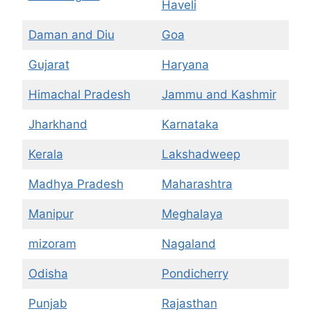
Haveli
Daman and Diu
Goa
Gujarat
Haryana
Himachal Pradesh
Jammu and Kashmir
Jharkhand
Karnataka
Kerala
Lakshadweep
Madhya Pradesh
Maharashtra
Manipur
Meghalaya
mizoram
Nagaland
Odisha
Pondicherry
Punjab
Rajasthan