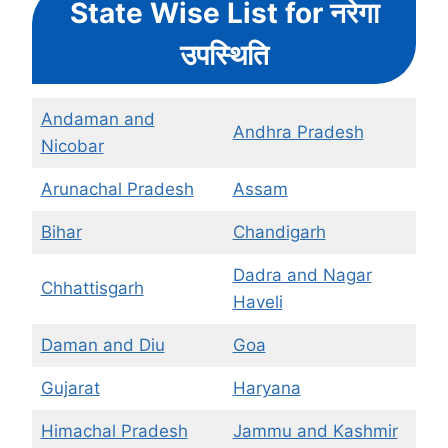
State Wise List for नरेगा
उपस्थिति
Andaman and
Andhra Pradesh
Nicobar
Arunachal Pradesh
Assam
Bihar
Chandigarh
Dadra and Nagar
Chhattisgarh
Haveli
Daman and Diu
Goa
Gujarat
Haryana
Himachal Pradesh
Jammu and Kashmir